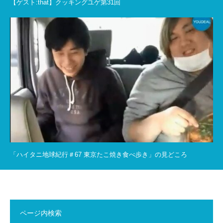
【ゲスト:that】クッキングユゲ第31回
「ハイタニ地球紀行＃67 東京たこ焼き食べ歩き」の見どころ
ページ内検索