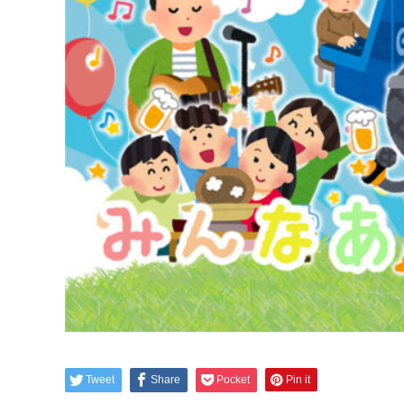
Tweet
Share
Pocket
Pin it