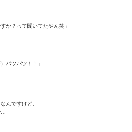
ですか？って聞いてたやん笑」
が）パツパツ！！」
じなんですけど、
で…」